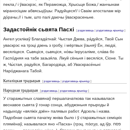
пекла,/ і ўваскрэс, як Пераможца, Хрысьце Божа,/ жанчынам
міраносіцам абвясьціўшы: Радуйцеся!/ і Сваім апосталам мір
до́рачы,// і тым, што палі даючы ўваскрасеньне.
Задастойнік сьвята Пасхі
[
рэдагаваць
|
рэдагаваць крыніцу
]
Ангел усклікаў Благада́тнай: Чыстая Дзева, ра́дуйся, Твой Сын
уваскрэс на трэці дзень з гробу, і мёртвых ўзьняў Ён, людзі,
весяліцеся. Сьвяціся, сьвяціся, но́вы Іерусаліме, сла́ва бо
Гаспо́дняя на табе зазьзя́ла. Лікуй сёньня і весяліся, Сіоне. Ты
ж, Чы́стая, радуйся, Багародзіца, аб Уваскрасе́ньні
Наро́джанага Табой.
Каталіцкая традыцыя
[
рэдагаваць
|
рэдагаваць крыніцу
]
Народная традыцыя
[
рэдагаваць
|
рэдагаваць крыніцу
]
У старажытных славянаў першапачаткова так называлася
веснавое сьвята ў гонар сонца, абуджэньня прыроды й
надыходу «вялікіх дзён» палявых работ. Адсюль і назва.
Падобнае сьвята пачатку жніва было і ў старажытных семіцкіх
плямёнаў, называлася яно «Пасха» (грэц. πάσχα, ад іўр. פסח