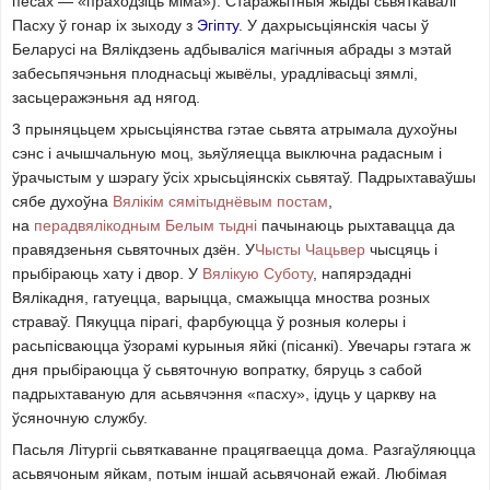
песах — «праходзіць міма»). Старажытныя жыды сьвяткавалі
Пасху ў гонар іх зыходу з
Эгіпту
. У дахрысьціянскія часы ў
Беларусі на Вялікдзень адбываліся магічныя абрады з мэтай
забесьпячэньня плоднасьці жывёлы, урадлівасьці зямлі,
засьцеражэньня ад нягод.
3 прыняцьцем хрысьціянства гэтае сьвята атрымала духоўны
сэнс і ачышчальную моц, зьяўляецца выключна радасным і
ўрачыстым у шэрагу ўсіх хрысьціянскіх сьвятаў. Падрыхтаваўшы
сябе духоўна
Вялікім сямітыднёвым постам
,
на
перадвялікодным Белым тыдні
пачынаюць рыхтавацца да
правядзеньня сьвяточных дзён. У
Чысты Чацьвер
чысцяць і
прыбіраюць хату і двор. У
Вялікую Суботу
, напярэдадні
Вялікадня, гатуецца, варыцца, смажыцца мноства розных
страваў. Пякуцца пірагі, фарбуюцца ў розныя колеры і
расьпісваюцца ўзорамі курыныя яйкі (пісанкі). Увечары гэтага ж
дня прыбіраюцца ў сьвяточную вопратку, бяруць з сабой
падрыхтаваную для асьвячэння «пасху», ідуць у царкву на
ўсяночную службу.
Пасьля Літургіі сьвяткаванне працягваецца дома. Разгаўляюцца
асьвячоным яйкам, потым іншай асьвячонай ежай. Любімая