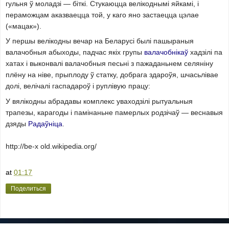
гульня ў моладзі — біткі. Стукаюцца велікоднымі яйкамі, і
пераможцам аказваецца той, у каго яно застаецца цэлае
(«мацак»).
У першы велікодны вечар на Беларусі былі пашыраныя
валачобныя абыходы, падчас якіх групы
валачобнікаў
хадзілі па
хатах і выконвалі валачобныя песьні з пажаданьнем селяніну
плёну на ніве, прыплоду ў статку, добрага здароўя, шчасьлівае
долі, велічалі гаспадароў і руплівую працу:
У вялікодны абрадавы комплекс уваходзілі рытуальныя
трапезы, карагоды і памінаньне памерлых родзічаў — веснавыя
дзяды
Радаўніца
.
http://be-x old.wikipedia.org/
at
01:17
Поделиться