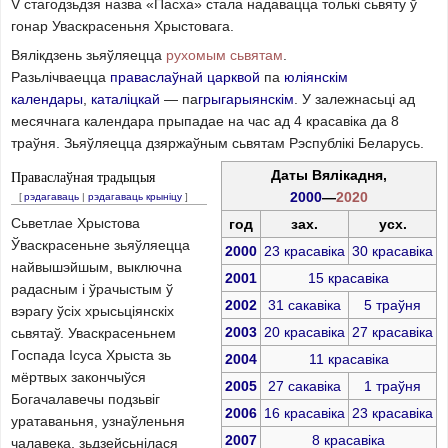
V стагодзьдзя назва «Пасха» стала надавацца толькі сьвяту ў
гонар Уваскрасеньня Хрыстовага.
Вялікдзень зьяўляецца
рухомым сьвятам
.
Разьлічваецца
праваслаўнай царквой
па
юліянскім
календары
,
каталіцкай
— па
грыгарыянскім
. У залежнасьці ад
месячнага календара прыпадае на час ад 4 красавіка да 8
траўня. Зьяўляецца дзяржаўным сьвятам Рэспублікі Беларусь.
Праваслаўная традыцыя
Даты Вялікадня,
2000
—
2020
[
рэдагаваць
|
рэдагаваць крыніцу
]
Сьветлае Хрыстова
год
зах.
усх.
Ўваскрасеньне зьяўляецца
2000
23 красавіка
30 красавіка
найвышэйшым, выключна
2001
15 красавіка
радасным і ўрачыстым ў
2002
31 сакавіка
5 траўня
вэрагу ўсіх хрысьціянскіх
2003
20 красавіка
27 красавіка
сьвятаў. Уваскрасеньнем
Госпада Ісуса Хрыста зь
2004
11 красавіка
мёртвых закончыўся
2005
27 сакавіка
1 траўня
Богачалавечы подзьвіг
2006
16 красавіка
23 красавіка
уратаваньня, узнаўленьня
2007
8 красавіка
чалавека, зьдзейсьнілася