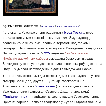
Хрысьціянскі Вялікдзень
[
рэдагаваць
|
рэдагаваць крыніцу
]
Гэта сьвята Ўваскрасеньня расьпятага
Ісуса Хрыста
, якое
сталася галоўным хрысьціянскім сьвятам. Яму надаецца
асаблівы сэнс як азнаменаваньне перамогі над грахом і
сьмерцю. Першапачаткова хрысьціянскі Вялікдзень і жыдоўская
Пасха супадалі па часе. У
325
годзе на
1-м Усяленскім
Нікейскім царкоўным саборы
вырашана было сьвяткаваць
Вялікдзень у першую нядзелю пасьля веснавога раўнадзенства
і поўні, з умовай несупадзеньня даты з жыдоўскай Пасхай.
У II стагодзьдзі існавалі два сьвяты, дзьве Пасхі: адна — у знак
сьмерці Збавіцеля, другая — у гонар Уваскрасеньня
Хрыстовага, ягонага
Узьнясеньня
(саракавы дзень пасьля
Уваскрасеньня) і сашэсьця Сьвятога Духа на апосталаў
(
Пяцідзясятніца
— пяцідзясяты дзень пасьля Уваскрасеньня).
Прытым першая Пасха праводзілася ў журбе і строгім посце. З