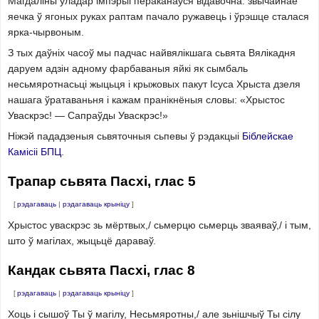
Магдаліны ўладар імпэрыі пераканаўся відавочна: звычайнае
яечка ў ягоных руках раптам пачало ружавець і ўрэшце сталася
ярка-чырвоным.
З тых даўніх часоў мы падчас найвялікшага сьвята Вялікадня
даруем адзін адному фарбаваныя яйкі як сымбаль
несьмяротнасьці жыцьця і крыжовых пакут Ісуса Хрыста дзеля
нашага ўратаваньня і кажам пранікнёныя словы: «Хрыстос
Уваскрэс! — Сапраўды Уваскрэс!»
Ніжэй пададзеныя сьвяточныя сьпевы ў рэдакцыі
Біблейскае
Камісіі
БПЦ
.
Трапар сьвята Пасхі, глас 5
[
рэдагаваць
|
рэдагаваць крыніцу
]
Хрыстос уваскрэс зь мёртвых,/ сьмерцю сьмерць зваяваў,/ і тым,
што ў магілах, жыцьцё дараваў.
Кандак сьвята Пасхі, глас 8
[
рэдагаваць
|
рэдагаваць крыніцу
]
Хоць і сышоў Ты ў магілу, Несьмяротны,/ але зьнішчыў Ты сілу