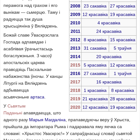
перамога над грахом і яго
2008
23 сакавіка
27 красавіка
вынікам — сьмерцю. Таму і
2009
12 красавіка
19 красавіка
радуецца так душа
2010
4 красавіка
хрысьціяніна ў Вялікдзень.
2011
24 красавіка
Божай славе Ўваскрэслага
2012
8 красавіка
15 красавіка
Госпада адпавядае і
2013
31 сакавіка
5 траўня
асаблівая ўрачыстасьць
богаслужэньня. З часоў
2014
20 красавіка
апостальскіх царква
2015
5 красавіка
12 красавіка
праводзіць Пасхальнае
2016
27 сакавіка
1 траўня
набажэнства ўночы. У канцы
2017
16 красавіка
Літургіі на Вялікдзень
адбываецца
2018
1 красавіка
8 красавіка
асьвячэньне
артаса
.
2019
21 красавіка
28 красавіка
У
Сьвятым
2020
12 красавіка
19 красавіка
Паданьні
апавядаецца, што
адного разу
Марыя Магдаліна
, прапаведуючы веру ў Хрыста,
прыйшла да імпэратара Рыма і падаравала яму яечка са
словамі: «Хрыстос Уваскрэс!» У сапраўднасьці словаў сьвятой