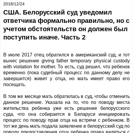
2018/12/24
США. Белорусский суд уведомил
ответчика формально правильно, но с
учетом обстоятельств он должен был
поступить иначе. Часть 2
В
июле
2017
отец
обратился
в
американский
суд
,
и
тот
вынес
решение
giving father temporary physical custody
with visitation for mother.
То есть, суд решил, что ребенок
временно (пока судебный процесс по данному делу не
завершится) живет у отца, но мать имеет право его
посещать.
В том же месяце мать обратилась в суд, чтобы отменить
данное решение. Указала на то, что по поводу места
жительства ребенка уже есть решение белорусского
суда, что она собирается в Беларуси инициировать
процесс по поводу прав отца на встречи с ребенком. В
тот же день мать подала заявление в белорусский суд по
поводу предоставления отцу ребенка права видеться с