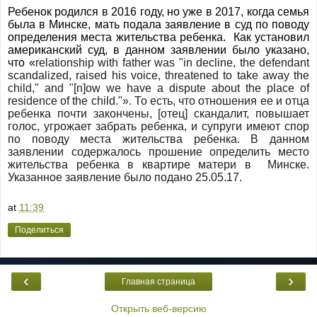
Ребенок родился в 2016 году, но уже в 2017, когда семья
была в Минске, мать подала заявление в суд по поводу
определения места жительства ребенка.
Как
установил
американский
суд
,
в
данном
заявлении
было
указано
,
что
«
relationship with father was "in decline, the defendant
scandalized, raised his voice, threatened to take away the
child," and "[n]ow we have a dispute about the place of
residence of the child."».
То есть, что отношения ее и отца
ребенка почти закончены, [отец] скандалит, повышает
голос, угрожает забрать ребенка, и супруги имеют спор
по поводу места жительства ребенка. В данном
заявлении содержалось прошение определить место
жительства ребенка в квартире матери в
Минске.
Указанное заявление было подано 25.05.17.
at
11:39
Поделиться
‹
›
Главная страница
Открыть веб-версию