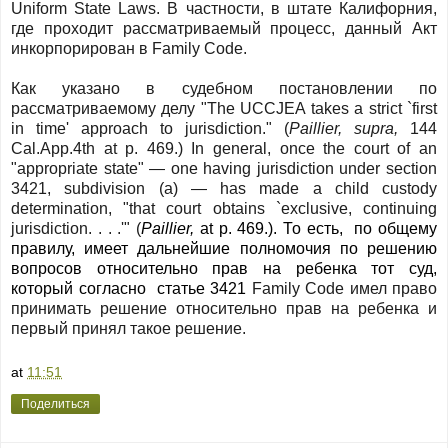
Uniform State Laws.
В частности, в штате Калифорния,
где проходит рассматриваемый процесс, данный Акт
инкорпорирован в
Family
Code
.
Как
указано
в
судебном
постановлении
по
рассматриваемому
делу
"The UCCJEA takes a strict `first
in time' approach to jurisdiction." (
Paillier, supra,
144
Cal.App.4th at p. 469.) In general, once the court of an
"appropriate state" — one having jurisdiction under section
3421, subdivision (a) — has made a child custody
determination, "that court obtains `exclusive, continuing
jurisdiction. . . .'"
(
Paillier,
at p. 469.)
. То есть,
по общему
правилу, имеет дальнейшие полномочия по решению
вопросов относительно прав на ребенка тот суд,
который согласно
статье 3421
Family
Code
имел право
принимать решение относительно прав на ребенка и
первый принял такое решение.
at
11:51
Поделиться