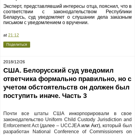
Эксперт, представлявший интересы отца, пояснил, что в
соответствии с законодательством Республики
Беларусь, суд уведомляет о слушании дела заказным
письмом с уведомлением о вручении.
at
21:12
Поделиться
2018/12/26
США. Белорусский суд уведомил
ответчика формально правильно, но с
учетом обстоятельств он должен был
поступить иначе. Часть 3
Почти
все
штаты
США
инкорпорировали
в
свое
законодательство
Uniform Child Custody Jurisdiction and
Enforcement Act
(
далее – UCCJEA
или Акт)
,
который
был
разработан
National Conference of Commissioners on