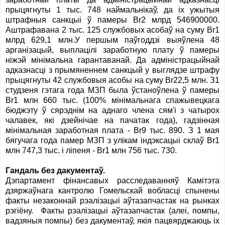
прыцягнуты 1 тыс. 748 наймальнікаў, да іх ужытыя
штрафныя санкцыі ў памеры Br2 млрд 546900000.
Аштрафавана 2 тыс. 125 службовых асобаў на суму Br1
млрд 629,1 млн.У першым паўгоддзі выяўлена 48
арганізацый, выплацілі заработную плату ў памеры
ніжэй мінімальна гарантаванай. Да адміністрацыйнай
адказнасці з прымяненнем санкцый у выглядзе штрафу
прыцягнуты 42 службовыя асобы на суму Br22,5 млн. З1
студзеня гэтага года МЗП была ўстаноўлена ў памеры
Br1 млн 660 тыс. (100% мінімальнага спажывецкага
бюджэту ў сярэднім на аднаго члена сям'і з чатырох
чалавек, які дзейнічае на пачатак года), гадзінная
мінімальная заработная плата - Br9 тыс. 890. З 1 мая
бягучага года памер МЗП з улікам індэксацыі склаў Br1
млн 747,3 тыс. і ліпеня - Br1 млн 756 тыс. 730.
Гандаль без дакументаў.
Дэпартамент фінансавых расследаванняў Камітэта
дзяржаўнага кантролю Гомельскай вобласці спынены
факты незаконнай рэалізацыі аўтазапчастак на рынках
рэгіёну. Факты рэалізацыі аўтазапчастак (алеі, помпы,
вадзяныя помпы) без дакументаў, якія пацвярджаюць іх