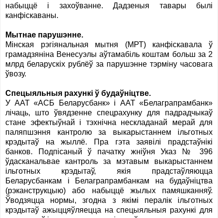
набыццё і захоўванне. Дадзеныя тавары былі
канфіскаваны.
Мытнае парушэнне.
Мінская рэгіянальная мытня (МРТ) канфіскавала ў
грамадзяніна Венесуэлы аўтамабіль коштам больш за 2
млрд беларускіх рублёў за парушэнне тэрміну часовага
ўвозу.
Спецыяльныя рахункі ў будаўніцтве.
У ААТ «АСБ Беларусбанк» і ААТ «Белаграпрамбанк»
лічаць, што ўвядзенне спецрахунку для падрадчыкаў
стане эфектыўнай і тэхнічна нескладанай мерай для
паляпшэння кантролю за выкарыстаннем ільготных
крэдытаў на жыллё. Пра гэта заявілі прадстаўнікі
банков. Подпісаный ў пачатку жніўня Указ № 396
ўдасканальвае кантроль за мэтавым выкарыстаннем
ільготных крэдытаў, якія прадстаўляюцца
Беларусбанкам і Белаграпрамбанкам на будаўніцтва
(рэканструкцыю) або набыццё жылых памяшканняў.
Ўводзяцца нормы, згодна з якімі пералік ільготных
крэдытаў ажыццяўляецца на спецыяльныя рахункі для