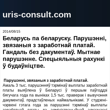
uris-consult.com
2014/08/15
Беларусь па беларуску. Парушэнні,
звязаныя з заработнай платай.
Гандаль без дакументаў. Мытнае
парушэнне. Спецыяльныя рахункі
ў будаўніцтве.
Парушэнні, звязаныя з заработнай платай.
Амаль 3 тыс. парушэнняў тэрмінаў выплаты заработнай
платы выяўлена ў Беларусі ў першым паўгоддзі
бягучага года па выніках 1,5 тыс. праверак і вывучэння
дакументаў, прадстаўленых наймальнікамі. У студзені-
чэрвені гэтага года за парушэнні тэрмінаў выплаты
заработнай платы да адміністрацыйнай адказнасці