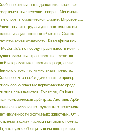
Особенности выплаты дополнительного воз...
ссортиментные перечни товаров. Минималь...
ые споры в юридической фирме. Мировое с...
Расчет оплаты труда и дополнительных вы...
лассификация торговых объектов. Ставка ...
татистическая отчетность. Квалификацион...
 McDonald's по поводу правильности исчи...
рупногабаритные транспортные средства. ...
ой иск работников против города, связа...
емного о том, что нужно знать предста...
сновное, что необходимо знать о провер...
писок особо опасных наркотических средс...
и типа специалистов: Dynamos, Cruisers...
ый коммерческий арбитраж. Австрия. Арби...
альная комиссия по трудовым отношениям ...
чет численности охотничьих животных. От...
отменил задним числом приговор о пожиз...
а, что нужно обращать внимание при пре...