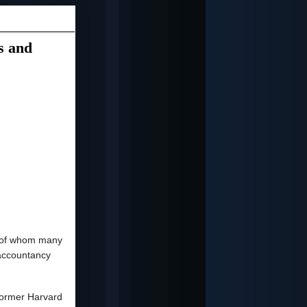
s and
u of whom many
d accountancy
 former Harvard