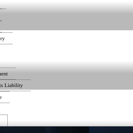
ery
ent
s Liability
e