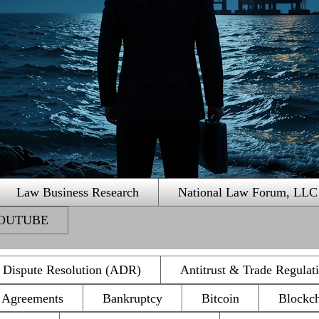
Law Business Research
National Law Forum, LLC
 YOUTUBE
e Dispute Resolution (ADR)
Antitrust & Trade Regulat
n Agreements
Bankruptcy
Bitcoin
Blockc