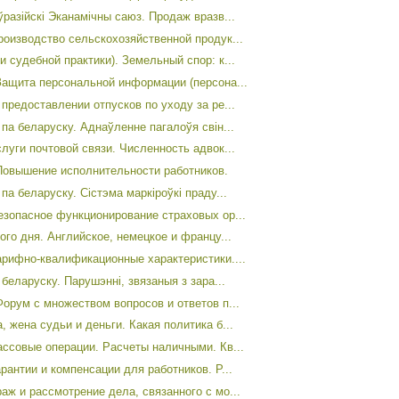
разійскі Эканамічны саюз. Продаж вразв...
роизводство сельскохозяйственной продук...
 судебной практики). Земельный спор: к...
Защита персональной информации (персона...
предоставлении отпусков по уходу за ре...
па беларуску. Аднаўленне пагалоўя свін...
луги почтовой связи. Численность адвок...
Повышение исполнительности работников.
па беларуску. Сістэма маркіроўкі праду...
езопасное функционирование страховых ор...
го дня. Английское, немецкое и францу...
арифно-квалификационные характеристики....
беларуску. Парушэнні, звязаныя з зара...
Форум с множеством вопросов и ответов п...
 жена судьи и деньги. Какая политика б...
ассовые операции. Расчеты наличными. Кв...
рантии и компенсации для работников. Р...
аж и рассмотрение дела, связанного с мо...