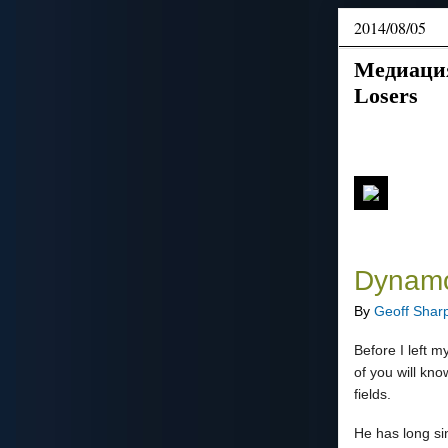
2014/08/05
Медиация
Losers
Dynamo
By
Geoff Shar
Before I left 
of you will kno
fields.
He has long si