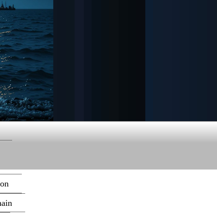
ion
hain