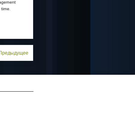
nagement
 time.
Предыдущее