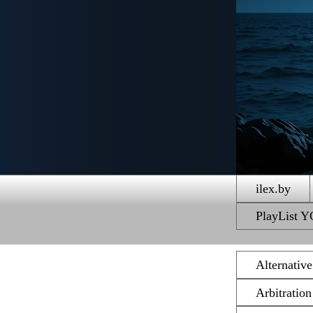
ilex.by
PlayList
Alternativ
Arbitratio