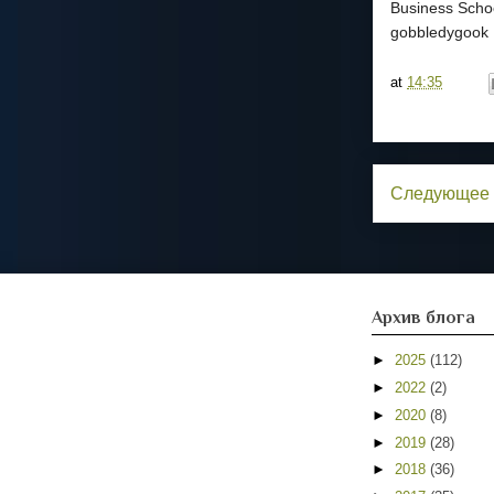
Business Schoo
gobbledygook I
at
14:35
Следующее
Архив блога
►
2025
(112)
►
2022
(2)
►
2020
(8)
►
2019
(28)
►
2018
(36)