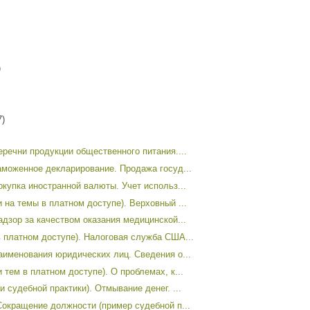
)
7)
еречни продукции общественного питания....
аможенное декларирование. Продажа госуд...
окупка иностранной валюты. Учет использ...
 на темы в платном доступе). Верховный ...
адзор за качеством оказания медицинской...
 платном доступе). Налоговая служба США...
аименования юридических лиц. Сведения о...
тем в платном доступе). О проблемах, к...
 судебной практики). Отмывание денег. ...
Сокращение должности (пример судебной п...