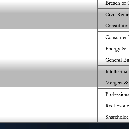
Breach of 
Civil Reme
Constituti
Consumer P
Energy & Ut
General Bu
Intellectua
Mergers & 
Profession
Real Estat
Shareholde