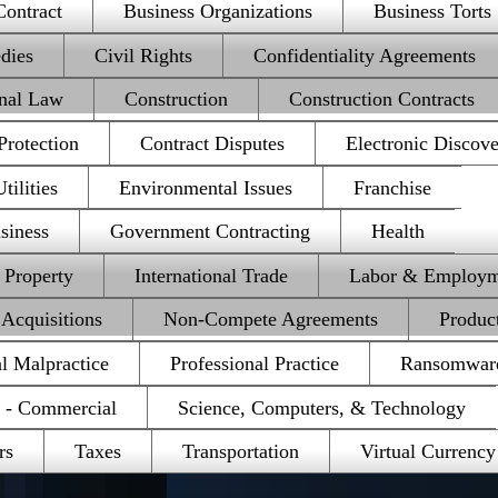
Contract
Business Organizations
Business Torts
dies
Civil Rights
Confidentiality Agreements
onal Law
Construction
Construction Contracts
rotection
Contract Disputes
Electronic Discov
ilities
Environmental Issues
Franchise
siness
Government Contracting
Health
l Property
International Trade
Labor & Employm
Acquisitions
Non-Compete Agreements
Product
al Malpractice
Professional Practice
Ransomwar
e - Commercial
Science, Computers, & Technology
rs
Taxes
Transportation
Virtual Currency