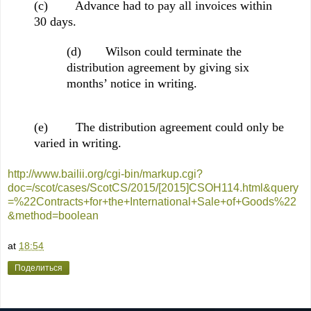
(c) Advance had to pay all invoices within
30 days.
(d) Wilson could terminate the
distribution agreement by giving six
months’ notice in writing.
(e) The distribution agreement could only be
varied in writing.
http://www.bailii.org/cgi-bin/markup.cgi?
doc=/scot/cases/ScotCS/2015/[2015]CSOH114.html&query
=%22Contracts+for+the+International+Sale+of+Goods%22
&method=boolean
at
18:54
Поделиться