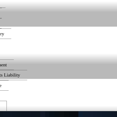
ery
ent
s Liability
e