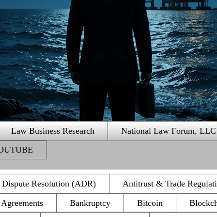
Law Business Research
National Law Forum, LLC
 YOUTUBE
e Dispute Resolution (ADR)
Antitrust & Trade Regulat
n Agreements
Bankruptcy
Bitcoin
Blockc