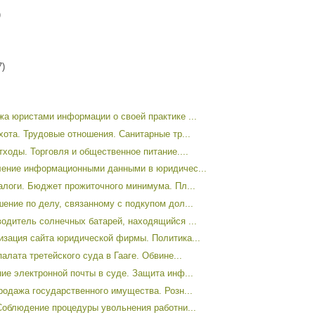
)
7)
а юристами информации о своей практике ...
хота. Трудовые отношения. Санитарные тр...
тходы. Торговля и общественное питание....
ение информационными данными в юридичес...
алоги. Бюджет прожиточного минимума. Пл...
ение по делу, связанному с подкупом дол...
одитель солнечных батарей, находящийся ...
зация сайта юридической фирмы. Политика...
алата третейского суда в Гааге. Обвине...
ие электронной почты в суде. Защита инф...
родажа государственного имущества. Розн...
Соблюдение процедуры увольнения работни...