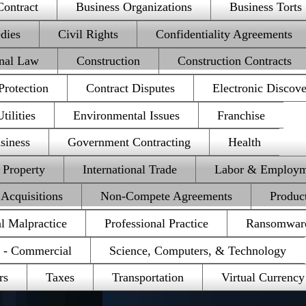
Contract
Business Organizations
Business Torts
dies
Civil Rights
Confidentiality Agreements
onal Law
Construction
Construction Contracts
rotection
Contract Disputes
Electronic Discov
ilities
Environmental Issues
Franchise
siness
Government Contracting
Health
l Property
International Trade
Labor & Employm
Acquisitions
Non-Compete Agreements
Product
al Malpractice
Professional Practice
Ransomwar
e - Commercial
Science, Computers, & Technology
rs
Taxes
Transportation
Virtual Currency