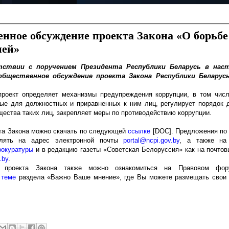
нное обсуждение проекта Закона «О борьбе
ией»
ствии с поручением Президента Республики Беларусь в нас
общественное обсуждение проекта Закона Республики Беларусь
проект определяет механизмы предупреждения коррупции, в том числ
ые для должностных и приравненных к ним лиц, регулирует порядок 
ества таких лиц, закрепляет меры по противодействию коррупции.
кта Закона можно скачать по следующей
ссылке
[DOC]. Предложения по 
лять на адрес электронной почты
portal@ncpi.gov.by
, а также н
рокуратуры
и в редакцию газеты «Советская Белоруссия» как на почтовы
.by
.
 проекта Закона также можно ознакомиться на Правовом фор
 теме
раздела «Важно Ваше мнение», где Вы можете размещать свои