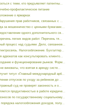
оться с теми, кто предъявляет патентны...
ечебно-профилактическое питание
оложение о ярмарках
арушения прав работников, связанных с ...
да за мошенничество с ценными бумагами....
редоставлении одного дополнительного св...
речень легких видов работ. Перечень тя...
ый процесс над судьями. Дело, связанное...
лектросвязь. Налогообложение. Бухгалтер...
 адвокатов как консультировать клиенто...
оздание и функционирование рынков. Форм...
не виноваты, что взятая в аренду систе...
лучит титул «Главный международный арб...
ении отпусков по уходу за ребенком до ...
тражный суд не проверят законность и о...
ляется продуктивностью в работе юридиче...
взносов по государственному социальному...
 порядока налогообложения доходов, полу...