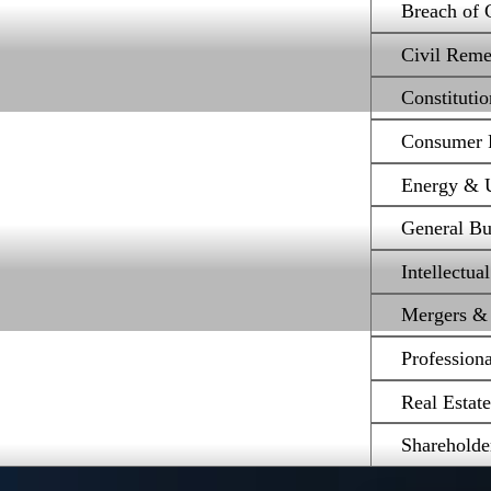
Breach of 
Civil Reme
Constituti
Consumer P
Energy & Ut
General Bu
Intellectua
Mergers & 
Profession
Real Estat
Shareholde