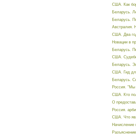
США. Как бор
Беларусь. Л
Беларусь. П
Австралия. Н
США. Два го
Новации в п
Беларусь. Пе
США. Судебн
Беларусь. Э
США. Гид для
Беларусь. С
Россия. "Мы 
США. Кто по
О предоставл
Россия. арби
США. Что яв
Начисление 
Разъяснение