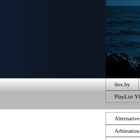
ilex.by
PlayList
Alternativ
Arbitratio