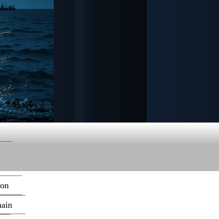
ion
hain