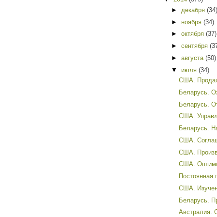
►
декабря
(34
►
ноября
(34)
►
октября
(37)
►
сентября
(3
►
августа
(50)
▼
июля
(34)
США. Продаж
Беларусь. О
Беларусь. О
США. Управл
Беларусь. Н
США. Соглаш
США. Произв
США. Оптими
Постоянная п
США. Изучен
Беларусь. П
Австралия. 