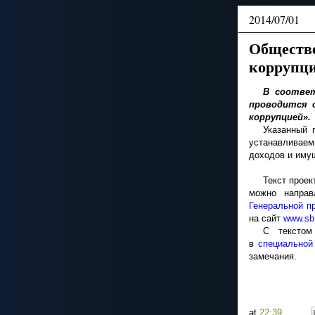
2014/07/01
Обществе
коррупц
В соответ
проводится 
коррупцией».
Указанный 
устанавливаем
доходов и имущ
Текст прое
можно направ
Генеральной п
на сайт
www.sb
С текстом
в
специальной
замечания.
at
22:39