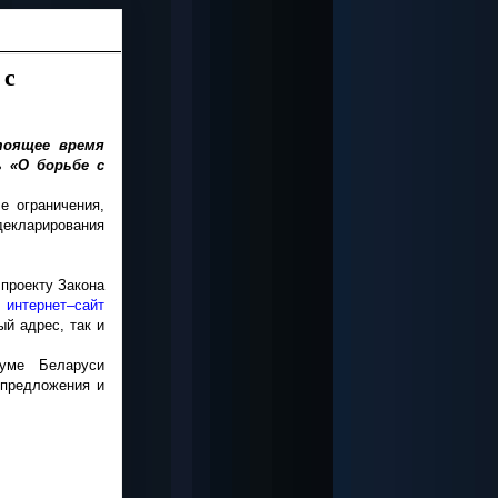
 с
тоящее время
 «О борьбе с
е ограничения,
декларирования
проекту Закона
а
интернет–сайт
й адрес, так и
уме Беларуси
 предложения и