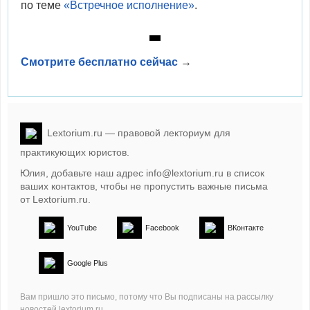
по теме
«Встречное исполнение»
.
Смотрите бесплатно сейчас
→
Lextorium.ru
— правовой лекториум для
практикующих юристов.
Юлия, добавьте наш адрес
info@lextorium.ru
в список
ваших контактов, чтобы не пропустить важные письма
от
Lextorium.ru
.
YouTube
Facebook
ВКонтакте
Google Plus
Вам пришло это письмо, потому что Вы подписаны на рассылку
новостей
lextorium.ru