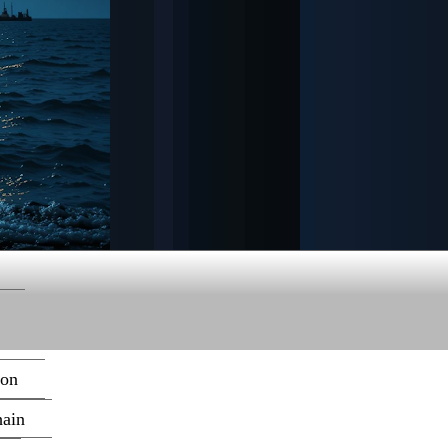
ion
hain