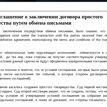
лашение о заключении договора простого
ства путем обмена письмами
,
заключенном посредством обмена письмами
,
было сказано
,
чт
ligations exist
under
the
transaction until the parties received their r
definitive agreements memorializing the terms and conditions of the tr
ет
обязательных
либо
подлежащих
исполнению
обязательств в 
й, до тех пор, пока стороны не получат соответствующее утверж
условия данной сделки не будут оформлены определенными соглаше
все логично и понятно, что те условия соглашения, которые были указ
у после наступления тех событий, о которых стороны договорили
рмление соглашений).
ение касалось создания простого товарищества. Суд первой инстан
создано. Суд второй инстанции решил, что не создано, потому, что не
ны условия об утверждении условий соглашения на собрании ак
дельных соглашений, а также не доказано, что стороны отказались