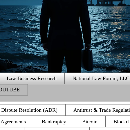
Law Business Research
National Law Forum, LLC
 YOUTUBE
e Dispute Resolution (ADR)
Antitrust & Trade Regulat
n Agreements
Bankruptcy
Bitcoin
Blockc