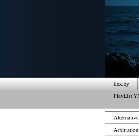
ilex.by
PlayList
Alternativ
Arbitratio