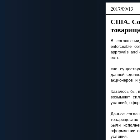
2017/09/13
США. Сог
товарище
В соглашении
enforceable ob
approvals and 
есть
,
«
не
существу
данной сделко
акционеров и 
Казалось бы, 
возымеют сил
условий, офо
Данное соглаш
товарищество 
были исполне
оформлении от
условия.