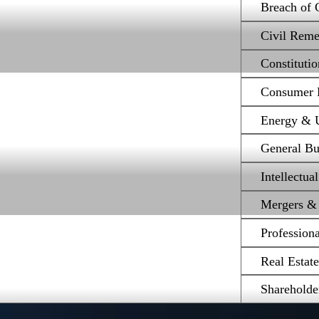
Breach of 
Civil Reme
Constituti
Consumer P
Energy & Ut
General Bu
Intellectua
Mergers & 
Profession
Real Estat
Shareholde