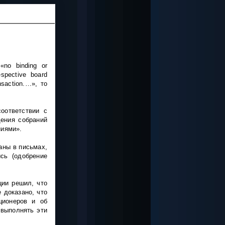
о
«no binding or
espective board
ansaction.…»,
то
соответствии с
дения собраний
ниями
»
.
аны в письмах,
сь (одобрение
ции решил, что
 доказано, что
ционеров и об
 выполнять эти