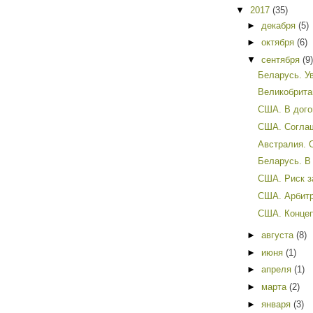
▼
2017
(35)
►
декабря
(5)
►
октября
(6)
▼
сентября
(9)
Беларусь. У
Великобрита
США. В догов
США. Соглаш
Австралия. 
Беларусь. В 
США. Риск з
США. Арбитр
США. Концеп
►
августа
(8)
►
июня
(1)
►
апреля
(1)
►
марта
(2)
►
января
(3)