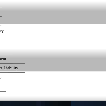
ery
ent
s Liability
e