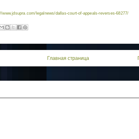
://www.jdsupra.com/legalnews/dallas-court-of-appeals-reverses-68277/
Главная страница