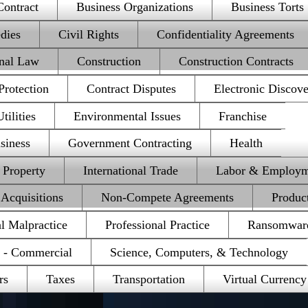
Contract
Business Organizations
Business Torts
dies
Civil Rights
Confidentiality Agreements
onal Law
Construction
Construction Contracts
rotection
Contract Disputes
Electronic Discov
ilities
Environmental Issues
Franchise
siness
Government Contracting
Health
l Property
International Trade
Labor & Employm
Acquisitions
Non-Compete Agreements
Product
al Malpractice
Professional Practice
Ransomwar
e - Commercial
Science, Computers, & Technology
rs
Taxes
Transportation
Virtual Currency