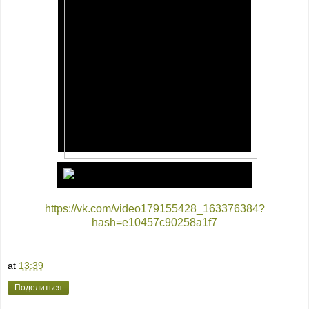
https://vk.com/video179155428_163376384?
hash=e10457c90258a1f7
at
13:39
Поделиться