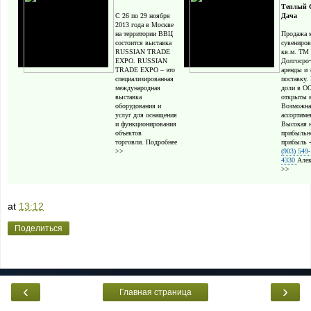
Теплый С
С 26 по 29 ноября
Дача
2013 года в Москве
на территории ВВЦ
Продажа 
состоится выставка
сувениров
RUSSIAN TRADE
кв.м. ТМ
EXPO. RUSSIAN
Долгосро
TRADE EXPO – это
аренды и 
специализированная
поставку.
международная
доли в О
выставка
открыты в
оборудования и
Возможна
услуг для оснащения
ассортиме
и функционирования
Высокая 
объектов
прибыльн
торговли.
Подробнее
прибыль -
>>
(903) 549-
4330
Але
>>
at
13:12
Поделиться
‹
›
Главная страница