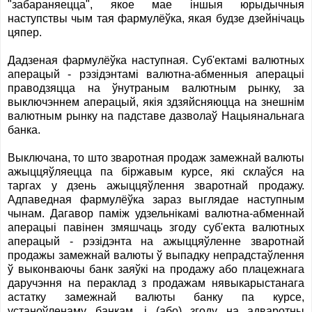
"забараняецца", якое мае іншыя юрыдычныя
наступствы чым тая фармулёўка, якая будзе дзейнічаць
цяпер.
Дадзеная фармулёўка наступная. Суб'ектамі валютных
аперацый - рэзідэнтамі валютна-абменныя аперацыі
праводзяцца на ўнутраным валютным рынку, за
выключэннем аперацый, якія здзяйсняюцца на знешнім
валютным рынку на падставе дазволаў Нацыянальнага
банка.
Выключана, то што зваротная продаж замежнай валюты
ажыццяўляецца па біржавым курсе, які склаўся на
таргах у дзень ажыццяўлення зваротнай продажу.
Адпаведная фармулёўка зараз выглядае наступным
чынам. Дагавор паміж удзельнікамі валютна-абменнай
аперацыі павінен змяшчаць згоду суб'екта валютных
аперацый - рэзідэнта на ажыццяўленне зваротнай
продажы замежнай валюты ў выпадку непрадстаўлення
ў выконваючы банк заяўкі на продажу або плацежнага
даручэння на пераклад з продажам нявыкарыстанага
астатку замежнай валюты банку па курсе,
устаноўленаму банкам, і (або) згоду на адваротны