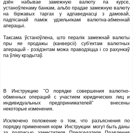
дзён набывае замежную валюту па курсе,
устаноўленаму банкам, альбо прадае замежную валюту
на біржавых таргах у адпаведнасці з дамовай,
падпісанай паміж удзельнікамі валютна-абменнай
аперацыі.
Таксама ўстаноўлена, што пералік замежнай валюты
пры яе продажы (канверсіі) суб'ектам валютных
аперацый - рэзідэнтам можа праводзіцца і cо рахункаў
па ўліку крэдытаў.
В Инструкцию "О порядке совершения валютно-
обменных операций с участием юридических лиц и
индивидуальных предпринимателей" внесены
некоторые изменения.
Исключено положение о том, что разъяснения по
порядку применения норм Инструкции могут быть даны
за подписью заместителя Председателя Правления