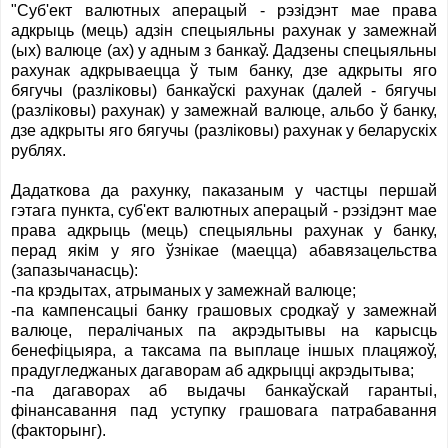
"Суб'ект валютных аперацый - рэзідэнт мае права
адкрыць (мець) адзін спецыяльны рахунак у замежнай
(ых) валюце (ах) у адным з банкаў. Дадзены спецыяльны
рахунак адкрываецца ў тым банку, дзе адкрыты яго
бягучы (разлiковы) банкаўскi рахунак (далей - бягучы
(разліковы) рахунак) у замежнай валюце, альбо ў банку,
дзе адкрыты яго бягучы (разліковы) рахунак у беларускіх
рублях.
Дадаткова да рахунку, паказаным у частцы першай
гэтага пункта, суб'ект валютных аперацый - рэзідэнт мае
права адкрыць (мець) спецыяльны рахунак у банку,
перад якім у яго ўзнікае (маецца) абавязацельства
(запазычанасць):
-па крэдытах, атрыманых у замежнай валюце;
-па кампенсацыі банку грашовых сродкаў у замежнай
валюце, пералічаных па акрэдытывы на карысць
бенефіцыяра, а таксама па выплаце іншых плацяжоў,
прадугледжаных дагаворам аб адкрыцці акрэдытыва;
-па дагаворах аб выдачы банкаўскай гарантыі,
фінансавання пад уступку грашовага патрабавання
(факторынг).