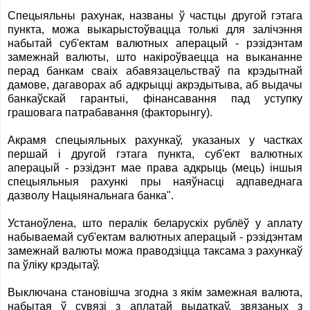
Спецыяльны рахунак, названы ў частцы другой гэтага
пункта, можа выкарыстоўвацца толькі для залічэння
набытай суб'ектам валютных аперацый - рэзідэнтам
замежнай валюты, што накіроўваецца на выкананне
перад банкам сваіх абавязацельстваў па крэдытнай
дамове, дагаворах аб адкрыцці акрэдытыва, аб выдачы
банкаўскай гарантыі, фінансавання пад уступку
грашовага патрабавання (факторынгу).
Акрамя спецыяльных рахункаў, указаных у частках
першай і другой гэтага пункта, суб'ект валютных
аперацый - рэзідэнт мае права адкрыць (мець) iншыя
спецыяльныя рахункі пры наяўнасці адпаведнага
дазволу Нацыянальнага банка".
Устаноўлена, што пералік беларускіх рублёў у аплату
набываемай суб'ектам валютных аперацый - рэзідэнтам
замежнай валюты можа праводзіцца таксама з рахункаў
па ўліку крэдытаў.
Выключана становішча згодна з якім замежная валюта,
набытая ў сувязі з аплатай выдаткаў, звязаных з