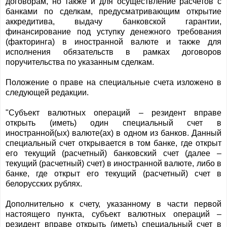
договорам, но также и для осуществление расчетов с
банками по сделкам, предусматривающим открытие
аккредитива, выдачу банковской гарантии,
финансирование под уступку денежного требования
(факторинга) в иностранной валюте и также для
исполнения обязательств в рамках договоров
поручительства по указанным сделкам.
Положение о праве на специальные счета изложено в
следующей редакции.
"Субъект валютных операций – резидент вправе
открыть (иметь) один специальный счет в
иностранной(ых) валюте(ах) в одном из банков. Данный
специальный счет открывается в том банке, где открыт
его текущий (расчетный) банковский счет (далее –
текущий (расчетный) счет) в иностранной валюте, либо в
банке, где открыт его текущий (расчетный) счет в
белорусских рублях.
Дополнительно к счету, указанному в части первой
настоящего пункта, субъект валютных операций –
резидент вправе открыть (иметь) специальный счет в