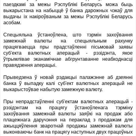
паездкамі за межы Рэспублікі Беларусь можа быць
выкарыстана на набыццё ў банка дарожных чэкаў для
выдачы іх накіроўваным за межы Рэспублікі Беларусь
асобам.
Спецыяльна ўстаноўлена, што тэрмін захоўвання
замежнай валюты на спецыяльным рахунку
працягваецца пры прадстаўленні пісьмовай заявы
суб'екта валютных аперацый - рэзідэнта, якое
ўтрымлівае эканамічнае абгрунтаванне неабходнасці
правядзення аперацыі.
Прыведзена ў новай рэдакцыі палажэнне аб дзеянні
банка ў выпадку калі суб'ект валютных аперацый не
выкарыстоўвае набытую замежную валюту.
Пры непрадстаўленні суб'ектам валютных аперацый -
рэзідэнтам на працягу ўстаноўленага тэрміну
захоўвання замежнай валюты заяўкі на продаж або
плацежнага даручэння на пераклад з продажам для
ажыццяўлення зваротнай продажы замежнай валюты
выконваючы банк на працягу наступных двух працоўных