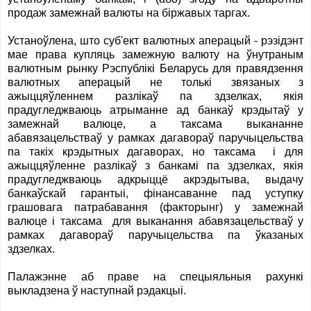
продаж замежнай валюты на біржавых таргах.
Устаноўлена, што суб'ект валютных аперацый - рэзідэнт
мае права купляць замежную валюту на ўнутраным
валютным рынку Рэспублікі Беларусь для правядзення
валютных аперацый не толькі звязаных з
ажыццяўленнем разлікаў па здзелках, якiя
прадугледжваюць атрыманне ад банкаў крэдытаў у
замежнай валюце, а таксама выкананне
абавязацельстваў у рамках дагавораў паручыцельства
па такіх крэдытных дагаворах, но таксама і для
ажыццяўленне разлікаў з банкамі па здзелках, якiя
прадугледжваюць адкрыццё акрэдытыва, выдачу
банкаўскай гарантыі, фінансаванне пад уступку
грашовага патрабавання (факторынг) у замежнай
валюце і таксама для выканання абавязацельстваў у
рамках дагавораў паручыцельства па ўказаных
здзелках.
Палажэнне аб праве на спецыяльныя рахункі
выкладзена ў наступнай рэдакцыі.