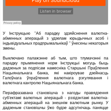
У Інструкцыю "Аб парадку здзяйснення валютна-
абменных аперацый з удзелам юрыдычных асоб і
індывідуальных прадпрымальнікаў " ўнесены некаторыя
змены.
Выключано палажэнне аб тым, што тлумачэнні па
парадку прымянення норм Інструкцыі могуць быць
дадзеныя за подпісам намесніка Старшыні Праўлення
Нацыянальнага банка, які накіроувае дзейнасць
Галоўнага ўпраўлення валютнага рэгулявання і
валютнага кантролю Нацыянальнага банка.
Перафразавана становішча з нагоды правядзення
суб'ектамі валютных аперацый - рэзідэнтамі валютна-
абменных аперацый на знешнім валютным рынку. У
дадзеным становішчы ўжо будзе адсутнічаць паняцце